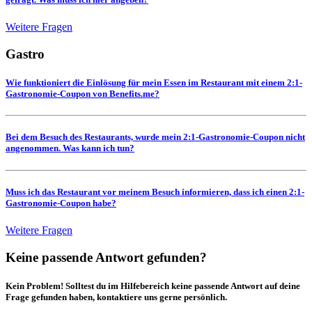
Weitere Fragen
Gastro
Wie funktioniert die Einlösung für mein Essen im Restaurant mit einem 2:1-
Gastronomie-Coupon von Benefits.me?
Bei dem Besuch des Restaurants, wurde mein 2:1-Gastronomie-Coupon nicht
angenommen. Was kann ich tun?
Muss ich das Restaurant vor meinem Besuch informieren, dass ich einen 2:1-
Gastronomie-Coupon habe?
Weitere Fragen
Keine passende Antwort gefunden?
Kein Problem! Solltest du im Hilfebereich keine passende Antwort auf deine
Frage gefunden haben, kontaktiere uns gerne persönlich.