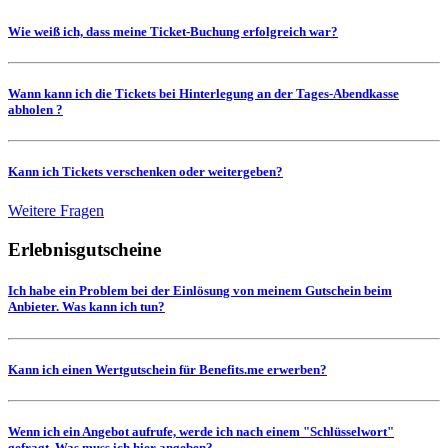
Wie weiß ich, dass meine Ticket-Buchung erfolgreich war?
Wann kann ich die Tickets bei Hinterlegung an der Tages-Abendkasse
abholen ?
Kann ich Tickets verschenken oder weitergeben?
Weitere Fragen
Erlebnisgutscheine
Ich habe ein Problem bei der Einlösung von meinem Gutschein beim
Anbieter. Was kann ich tun?
Kann ich einen Wertgutschein für Benefits.me erwerben?
Wenn ich ein Angebot aufrufe, werde ich nach einem "Schlüsselwort"
gefragt. Was muss ich hier angeben?