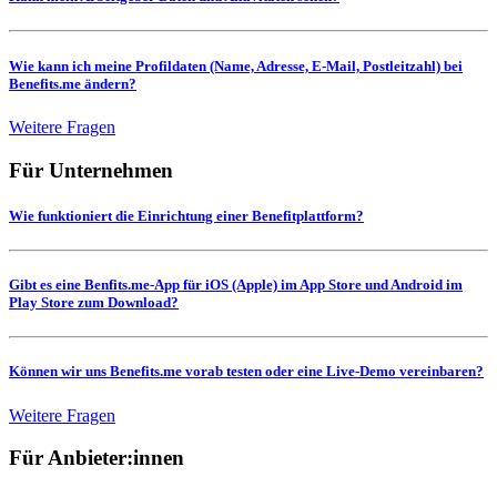
Wie kann ich meine Profildaten (Name, Adresse, E-Mail, Postleitzahl) bei
Benefits.me ändern?
Weitere Fragen
Für Unternehmen
Wie funktioniert die Einrichtung einer Benefitplattform?
Gibt es eine Benfits.me-App für iOS (Apple) im App Store und Android im
Play Store zum Download?
Können wir uns Benefits.me vorab testen oder eine Live-Demo vereinbaren?
Weitere Fragen
Für Anbieter:innen